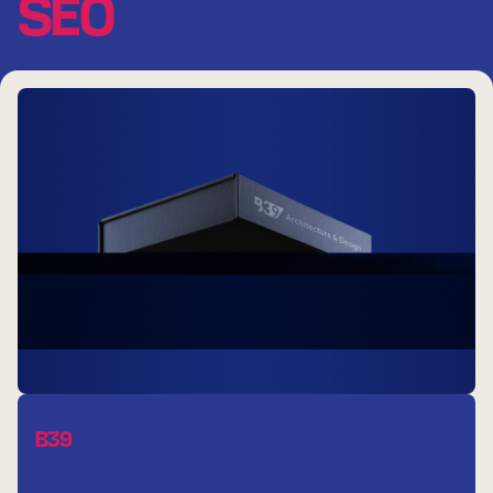
SEO
B39
Branding
Identité visuelle
SEO
Stratégie
Website