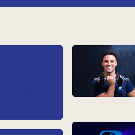
Identité visuelle
SEO
Website
ation dure depuis 2011,
n 2015, B39 – Architecture &
nous…