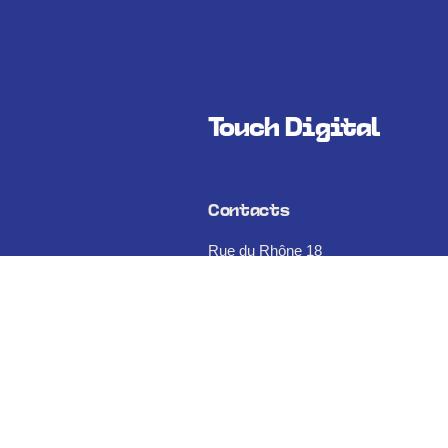
Touch Digital
Contacts
Rue du Rhône 18
1950 Sion, Suisse
info@touchdigital.ch
076 586 56 50
027 525 35 80