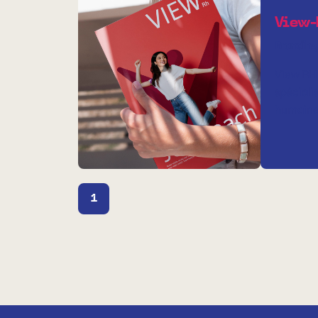
View-
Branding
View RH 
spéciali
humaine
1