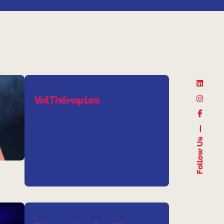
ValThérapies
Branding
Design
Reseaux Sociaux
Valthérapies a confié à Touch
Follow Us
Digital un projet incluant la
création de la…