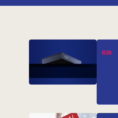
B39
Branding
Stratégie
Notre rel
lorsqu’e
design 