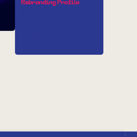
Rebranding Profile
Branding
Identité visuelle
Stratégie
Profile est une plateforme
innovante de networking et de
diffusion des institutions, des…