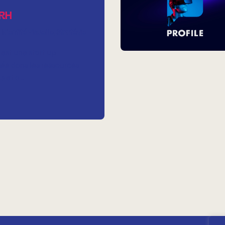
RH
Identité visuelle
Stratégie
est une start up
sée dans les ressources
s et a…