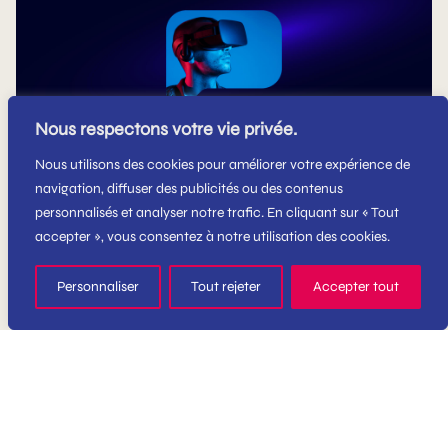
Nous respectons votre vie privée.
Nous utilisons des cookies pour améliorer votre expérience de
navigation, diffuser des publicités ou des contenus
personnalisés et analyser notre trafic. En cliquant sur « Tout
accepter », vous consentez à notre utilisation des cookies.
Rebranding Profile
Branding
Identité visuelle
Stratégie
Personnaliser
Tout rejeter
Accepter tout
Profile est une plateforme innovante de networking et
de diffusion des institutions, des…
1