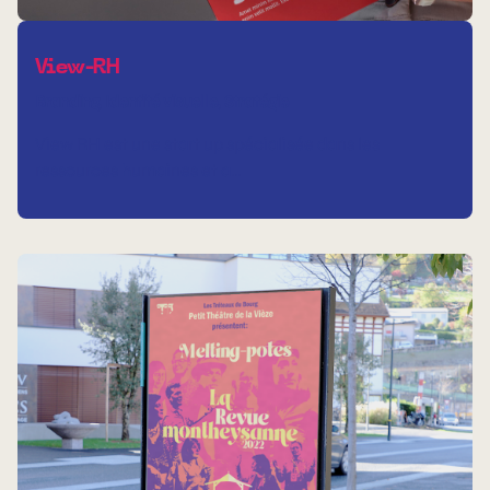
View-RH
Branding
Identité visuelle
Stratégie
View RH est une start up spécialisée dans les
ressources humaines et a…