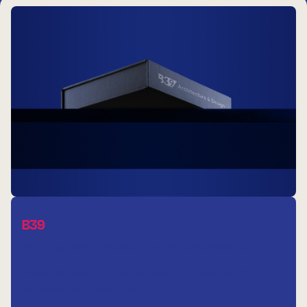
B39
Branding
Identité visuelle
SEO
Stratégie
Website
Notre relation dure depuis 2011, lorsqu’en 2015, B39 –
Architecture & design nous…